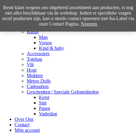
Beste klant wegens ons uitgebreid assortiment aan producten, is nog
niet alles beschikbaar via de webshop. Indien er specifieke vragen
en/of producten zijn, kan u steeds contact opnemen met Isa-Label via
Home
onze Contact Pagina.
Negeren
Shop
Kledij
Man
Vrouw
Kind & baby
Accessoires
Totebag
Vilt
Hout
Mokken
Metoo Dolls
Cadeaubon
Geschenken | Speciale Gelegenheden
Kerst
Sint
Pasen
Vaderdag
Over Ons
Contact
Mijn account