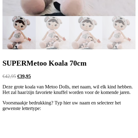
SUPERMetoo Koala 70cm
Oorspronkelijke
Huidige
€
42,95
€
39,95
prijs
prijs
Deze grote koala van Metoo Dolls, met naam, wil elk kind hebben.
was:
is:
Het zal haar/zijn favoriete knuffel worden voor de komende jaren.
€42,95.
€39,95.
Voorsmaakje bedrukking? Typ hier uw naam en selecteer het
gewenste lettertype: